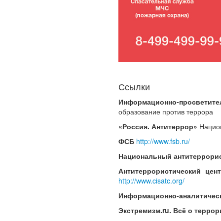
Ссылки
Информационно-просветит
образование против террора
«Россия. Антитеррор»
Национ
ФСБ
http://www.fsb.ru/
Национальный антитеррорис
Антитеррористический цен
http://www.cisatc.org/
Информационно-аналитически
Экстремизм.ru.
Всё о террор