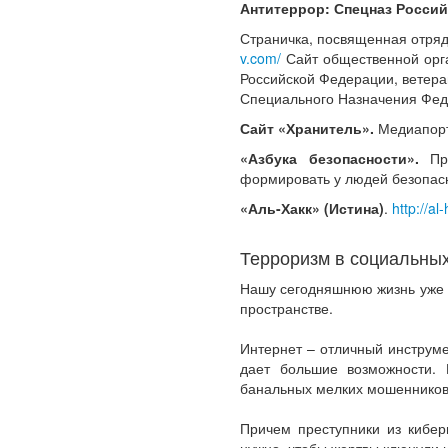
Антитеррор: Спецназ Росси
Страничка, посвященная отря
v.com/
Сайт общественной орга
Российской Федерации, ветер
Специального Назначения Фед
Сайт «Хранитель».
Медиапорт
«Азбука безопасности».
Про
формировать у людей безопасн
«Аль-Хакк» (Истина)
.
http://al
Терроризм в социальных
Нашу сегодняшнюю жизнь уже 
пространстве.
Интернет – отличный инструме
дает большие возможности. 
банальных мелких мошенников д
Причем преступники из кибер
нужно, чтобы жертвы клюнули и